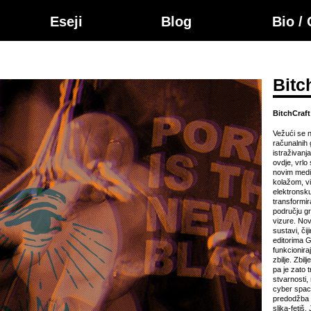
Eseji
Blog
Bio /
Bitc
BitchCraft
Vežući se n
računalnih 
istraživanj
ovdje, vrlo
novim medij
kolažom, vi
elektronsku
transformir
području gr
vizure. Novi
sustavi, či
editorima G
funkcioniraj
zbilje. Zbil
pa je zato t
stvarnosti,
cyber space
predodžba 
slika-fetiš.