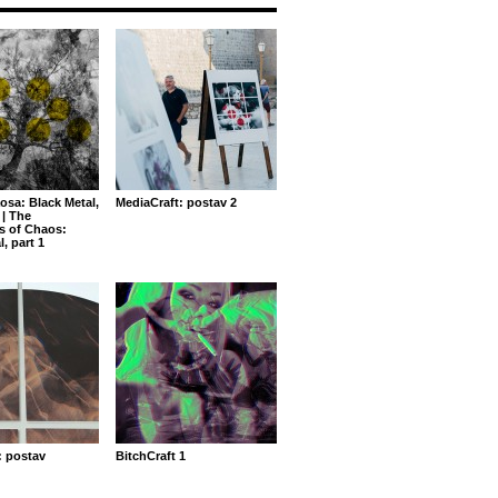
osa: Black Metal,
MediaCraft: postav 2
| The
s of Chaos:
, part 1
: postav
BitchCraft 1