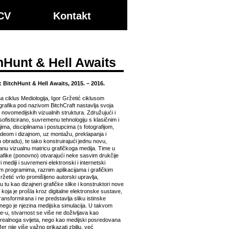
 CV
Kontakt
hHunt & Hell Awaits
: BitchHunt & Hell Awaits, 2015. – 2016.
a ciklus Mediologija, Igor Gržetić ciklusom
grafika pod nazivom BitchCraft nastavlja svoja
a novomedijskih vizualnih struktura. Združujući i
 sofisticirano, suvremenu tehnologiju s klasičnim i
ima, disciplinama i postupcima (s fotografijom,
deom i dizajnom, uz montažu, preklapanja i
 obradu), te tako konstruirajući jednu novu,
anu vizualnu matricu grafičkoga medija. Time u
afike (ponovno) otvarajući neke sasvim drukčije
 mediji i suvremeni elektronski i internetski
jim programima, raznim aplikacijama i grafičkim
ržetić vrlo promišljeno autorski upravlja,
u tu kao dizajneri grafičke slike i konstruktori nove
je koja je prošla kroz digitalne elektronske sustave,
ransformirana i ne predstavlja sliku istinske
 nego je njezina medijska simulacija. U takvom
-u, stvarnost se više ne doživljava kao
realnoga svijeta, nego kao medijski posredovana
 Jer nije više važno prikazati zbilju, već