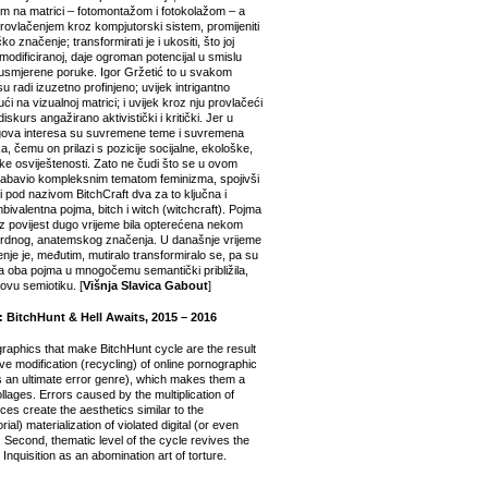
om na matrici – fotomontažom i fotokolažom – a
rovlačenjem kroz kompjutorski sistem, promijeniti
ko značenje; transformirati je i ukositi, što joj
modificiranoj, daje ogroman potencijal u smislu
 usmjerene poruke. Igor Gržetić to u svakom
u radi izuzetno profinjeno; uvijek intrigantno
ući na vizualnoj matrici; i uvijek kroz nju provlačeći
e diskurs angažirano aktivistički i kritički. Jer u
gova interesa su suvremene teme i suvremena
a, čemu on prilazi s pozicije socijalne, ekološke,
ške osviještenosti. Zato ne čudi što se u ovom
zabavio kompleksnim tematom feminizma, spojivši
ši pod nazivom BitchCraft dva za to ključna i
bivalentna pojma, bitch i witch (witchcraft). Pojma
z povijest dugo vrijeme bila opterećena nekom
rdnog, anatemskog značenja. U današnje vrijeme
nje je, međutim, mutiralo transformiralo se, pa su
a oba pojma u mnogočemu semantički približila,
ovu semiotiku. [
Višnja Slavica Gabout
]
: BitchHunt & Hell Awaits, 2015 – 2016
aphics that make BitchHunt cycle are the result
ve modification (recycling) of online pornographic
s an ultimate error genre), which makes them a
ollages. Errors caused by the multiplication of
ices create the aesthetics similar to the
orial) materialization of violated digital (or even
Second, thematic level of the cycle revives the
 Inquisition as an abomination art of torture.