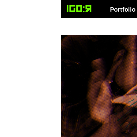
Igor Gržetić
Portfolio