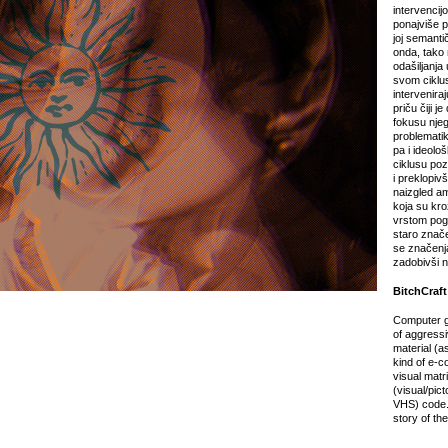
intervencij
ponajviše p
joj semantič
onda, tako 
odašiljanja
svom ciklus
interveniraj
priču čiji j
fokusu nje
problematik
pa i ideolo
ciklusu po
i preklopiv
naizgled am
koja su kro
vrstom pog
staro znače
se značenj
zadobivši n
BitchCraft
Computer gr
of aggressi
material (a
kind of e-c
visual matr
(visual/pict
VHS) code. 
story of the