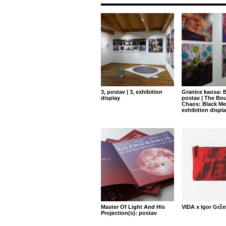
3, postav | 3, exhibition
Granice kaosa: B
display
postav | The Bou
Chaos: Black Met
exhibition displ
Master Of Light And His
VIDA x Igor Grže
Projection(s): postav